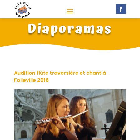
Diaporamas
Audition flûte traversière et chant à
Folleville 2016