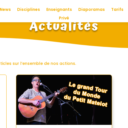
News
Disciplines
Enseignants
Diaporamas
Tarifs
Privé
Actualités
rticles sur l’ensemble de nos actions.