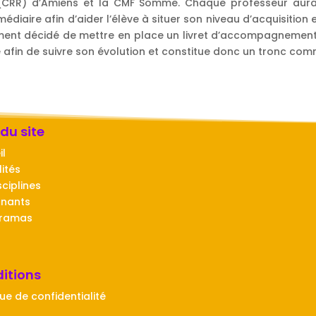
RR) d’Amiens et la CMF Somme. Chaque professeur aura ce
édiaire afin d’aider l’élève à situer son niveau d’acquisition
ment décidé de mettre en place un livret d’accompagnement q
re afin de suivre son évolution et constitue donc un tronc c
 du site
il
ités
sciplines
gnants
oramas
itions
que de confidentialité