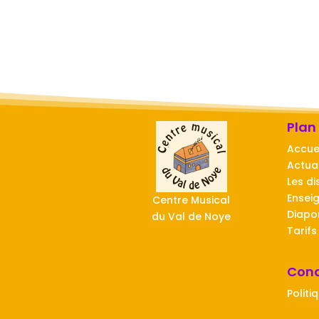
Plan
Accue
Actual
Les di
Ensei
Centre Musical
Diap
du Val de Noye
Tarifs
Cond
Politi