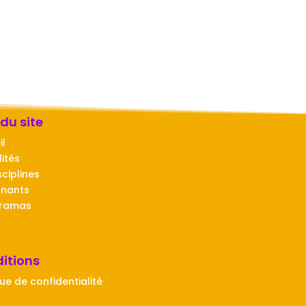
 du site
il
ités
sciplines
gnants
oramas
itions
que de confidentialité